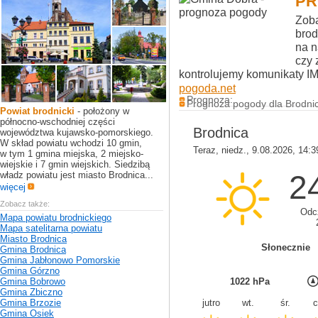
PR
Zoba
brod
na n
czy 
kontrolujemy komunikaty I
pogoda.net
Prognoza:
Prognoza pogody dla Brodnic
Powiat brodnicki
- położony w
północno-wschodniej części
województwa kujawsko-pomorskiego.
W skład powiatu wchodzi 10 gmin,
w tym 1 gmina miejska, 2 miejsko-
wiejskie i 7 gmin wiejskich. Siedzibą
władz powiatu jest miasto Brodnica...
więcej
Zobacz także:
Mapa powiatu brodnickiego
Mapa satelitarna powiatu
Miasto Brodnica
Gmina Brodnica
Gmina Jabłonowo Pomorskie
Gmina Górzno
Gmina Bobrowo
Gmina Zbiczno
Gmina Brzozie
Gmina Osiek