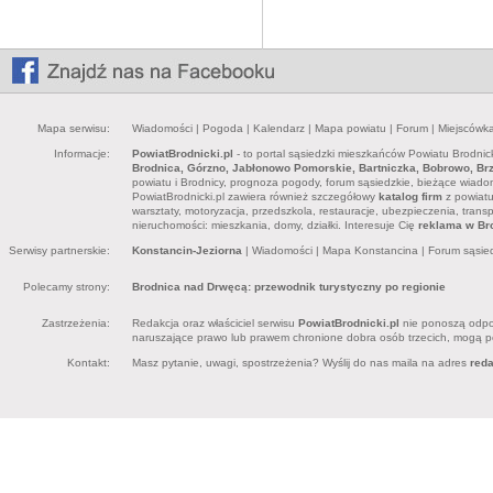
Mapa serwisu:
Wiadomości
|
Pogoda
|
Kalendarz
|
Mapa powiatu
|
Forum
|
Miejscówk
Informacje:
PowiatBrodnicki.pl
- to portal sąsiedzki mieszkańców Powiatu Brodnick
Brodnica, Górzno, Jabłonowo Pomorskie, Bartniczka, Bobrowo, Brz
powiatu i Brodnicy, prognoza pogody, forum sąsiedzkie, bieżące wiadomo
PowiatBrodnicki.pl zawiera również szczegółowy
katalog firm
z powiatu 
warsztaty, motoryzacja, przedszkola, restauracje, ubezpieczenia, trans
nieruchomości: mieszkania, domy, działki. Interesuje Cię
reklama w Bro
Serwisy partnerskie:
Konstancin-Jeziorna
|
Wiadomości
|
Mapa Konstancina
|
Forum sąsie
Polecamy strony:
Brodnica nad Drwęcą: przewodnik turystyczny po regionie
Zastrzeżenia:
Redakcja oraz właściciel serwisu
PowiatBrodnicki.pl
nie ponoszą odpow
naruszające prawo lub prawem chronione dobra osób trzecich, mogą pon
Kontakt:
Masz pytanie, uwagi, spostrzeżenia? Wyślij do nas maila na adres
red