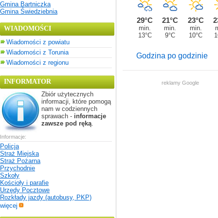
Gmina Bartniczka
Gmina Świedziebnia
WIADOMOŚCI
Wiadomości z powiatu
Wiadomości z Torunia
Godzina po godzinie
Wiadomości z regionu
INFORMATOR
reklamy Google
Zbiór użytecznych
informacji, które pomogą
nam w codziennych
sprawach -
informacje
zawsze pod ręką
.
Informacje:
Policja
Straż Miejska
Straż Pożarna
Przychodnie
Szkoły
Kościoły i parafie
Urzędy Pocztowe
Rozkłady jazdy (autobusy, PKP)
więcej