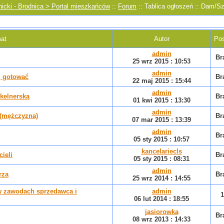
nicki - Brodnica > Portal mieszkańców
::
Forum
:: Tablica ogłoszeń :: Dam/
at
Autor
Pos
admin
Br
25 wrz 2015 : 10:53
admin
ej gotować
Br
22 maj 2015 : 15:44
admin
kelnerską
Br
01 kwi 2015 : 13:30
admin
(mężczyzna)
Br
07 mar 2015 : 13:39
admin
Br
05 sty 2015 : 10:57
kancelariecls
ieli
Br
05 sty 2015 : 08:31
admin
rza
Br
25 wrz 2014 : 14:55
w zawodach sprzedawca i
admin
1
06 lut 2014 : 18:55
jasiorowka
Br
08 wrz 2013 : 14:33