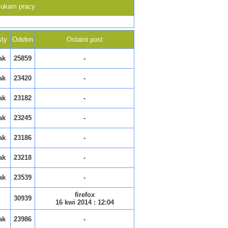
Szukam pracy
ty
Odsłon
Ostatni post
ak
25859
-
ak
23420
-
ak
23182
-
ak
23245
-
ak
23186
-
ak
23218
-
ak
23539
-
firefox
30939
16 kwi 2014 : 12:04
ak
23986
-