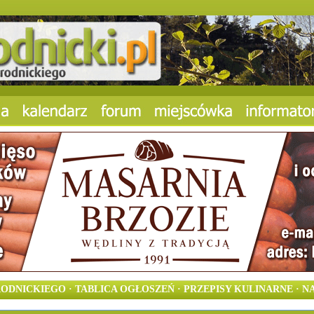
NICKIEGO · TABLICA OGŁOSZEŃ · PRZEPISY KULINARNE · N