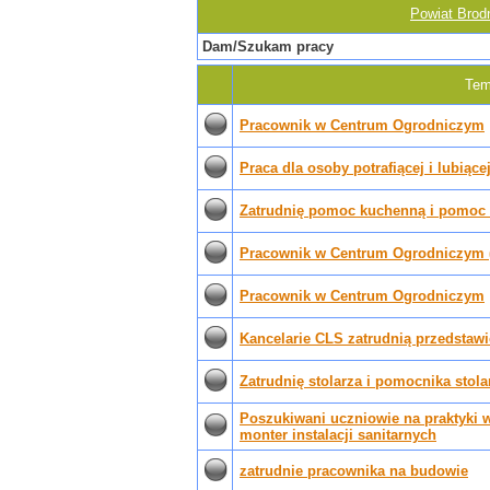
Powiat Brod
Dam/Szukam pracy
Tem
Pracownik w Centrum Ogrodniczym
Praca dla osoby potrafiącej i lubiąc
Zatrudnię pomoc kuchenną i pomoc 
Pracownik w Centrum Ogrodniczym 
Pracownik w Centrum Ogrodniczym
Kancelarie CLS zatrudnią przedstawic
Zatrudnię stolarza i pomocnika stola
Poszukiwani uczniowie na praktyki 
monter instalacji sanitarnych
zatrudnie pracownika na budowie