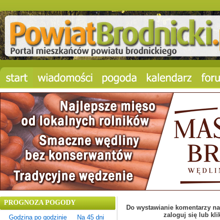
PROGNOZA POGODY
Do wystawianie komentarzy na 
zaloguj się lub kli
Godzina po godzinie
Na 45 dni