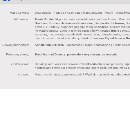
Mapa serwisu:
Wiadomości
|
Pogoda
|
Kalendarz
|
Mapa powiatu
|
Forum
|
Miejscówk
Informacje:
PowiatBrodnicki.pl
- to portal sąsiedzki mieszkańców Powiatu Brodnick
Brodnica, Górzno, Jabłonowo Pomorskie, Bartniczka, Bobrowo, Brz
powiatu i Brodnicy, prognoza pogody, forum sąsiedzkie, bieżące wiadomo
PowiatBrodnicki.pl zawiera również szczegółowy
katalog firm
z powiatu 
warsztaty, motoryzacja, przedszkola, restauracje, ubezpieczenia, trans
nieruchomości: mieszkania, domy, działki. Interesuje Cię
reklama w Bro
Serwisy partnerskie:
Konstancin-Jeziorna
|
Wiadomości
|
Mapa Konstancina
|
Forum sąsie
Polecamy strony:
Brodnica nad Drwęcą: przewodnik turystyczny po regionie
Zastrzeżenia:
Redakcja oraz właściciel serwisu
PowiatBrodnicki.pl
nie ponoszą odpow
naruszające prawo lub prawem chronione dobra osób trzecich, mogą pon
Kontakt:
Masz pytanie, uwagi, spostrzeżenia? Wyślij do nas maila na adres
red